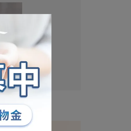
「三萜類」
同