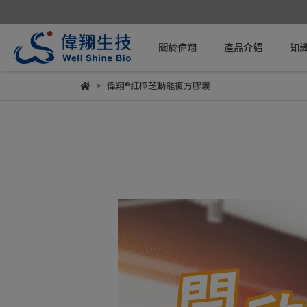
關於偉翔
產品介紹
知
偉翔®紅樟芝動能複方膠囊