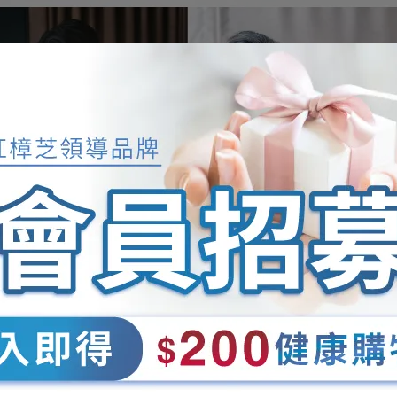
0%專利紅樟芝子實體，含高量關鍵營養成分
固態培育，食研所鑑定DNA與野生樟芝近100%相